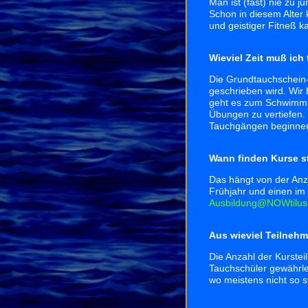
Man ist (fast) nie zu 
Schon in diesem Alter 
und geistiger Fitneß 
Wieviel Zeit muß ich 
Die Grundtauchschein-
geschrieben wird. Wir 
geht es zum Schwimmbad
Übungen zu vertiefen.
Tauchgängen beginne
Wann finden Kurse st
Das hängt von der Anza
Frühjahr und einen im 
Ausbildung@NOWtilus
Aus wieviel Teilnehm
Die Anzahl der Kurstei
Tauchschüler gewährlei
wo meistens nicht so 