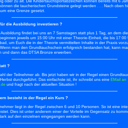
jung oder zu alt. Die Kindertauchsportabzeichen können bereits mit 6 J
können die taucherischen Grundsteine gelegt werden . . . Nach oben hin
kaum eine Grenze gesetzt.
für die Ausbildung investieren ?
Ausbildung findet bei uns an 7 Samstagen statt plus 1 Tag, an dem di
beginnen jeweils um 15:00 Uhr mit einer Theorie-Einheit, die bis 17:00
, um Euch die in der Theorie vermittelten Inhalte in der Praxis vorz
 Wenn man den Grundtauchschein erfolgreich bestanden hat, kann man
n und dann das DTSA Bronze erwerben.
att ?
hl der Teilnehmer ab. Bis jetzt haben wir in der Regel einen Grundta
Herbst durchgeführt. Das einfachste ist, ihr schreibt uns eine
EMail an
.de
und fragt nach der aktuellen Situation !
ern besteht in der Regel ein Kurs ?
lnehmer liegt in der Regel zwischen 6 und 10 Personen. So ist eine int
stet. Dies ist unter anderem einer der Vorteile im Gegensatz zu komm
stark auf den einzelnen eingegangen werden kann.