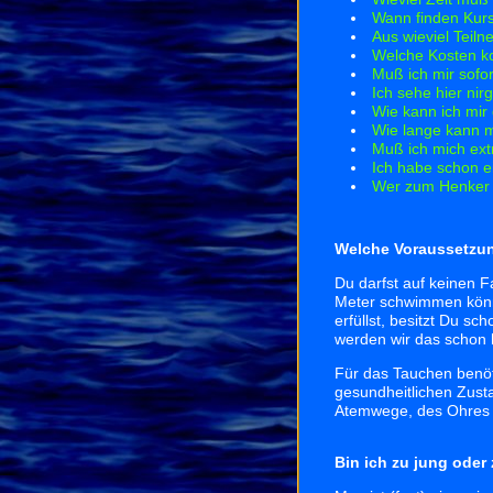
Wann finden Kurs
Aus wieviel Teiln
Welche Kosten k
Muß ich mir sofo
Ich sehe hier ni
Wie kann ich mir 
Wie lange kann m
Muß ich mich ext
Ich habe schon e
Wer zum Henker i
Welche Voraussetzun
Du darfst auf keinen F
Meter schwimmen könn
erfüllst, besitzt Du s
werden wir das schon 
Für das Tauchen benöt
gesundheitlichen Zust
Atemwege, des Ohres 
Bin ich zu jung oder 