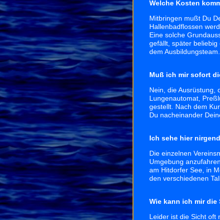
Welche Kosten komm
Mitbringen mußt Du D
Hallenbadflossen werd
Eine solche Grundausst
gefällt, später beliebi
dem Ausbildungsteam.
Muß ich mir sofort d
Nein, die Ausrüstung, 
Lungenautomat, Preßlu
gestellt. Nach dem Ku
Du nacheinander Deine
Ich sehe hier nirgen
Die einzelnen Vereinsm
Umgebung anzufahren. 
am Hitdorfer See, in 
den verschiedenen Tal
Wie kann ich mir die
Leider ist die Sicht oft