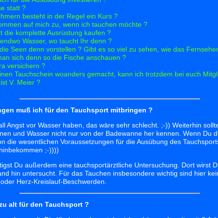
e statt ?
ehmern besteht in der Regel ein Kurs ?
ommen auf mich zu, wenn ich tauchen möchte ?
rt die komplette Ausrüstung kaufen ?
rgendwo Wasser, wo taucht Ihr denn ?
die Seen denn vorstellen ? Gibt es so viel zu sehen, wie das Fernsehen
an sich denn so die Fische anschauen ?
ra versichern ?
inen Tauchschein woanders gemacht, kann ich trotzdem bei euch Mitg
st V. Meier ?
gen muß ich für den Tauchsport mitbringen ?
all Angst vor Wasser haben, das wäre sehr schlecht. ;-)) Weiterhin soll
en und Wasser nicht nur von der Badewanne her kennen. Wenn Du d
chon die wesentlichen Voraussetzungen für die Ausübung des Tauchspor
hinbekommen ;-))))
igst Du außerdem eine tauchsportärztliche Untersuchung. Dort wirst 
and hin untersucht. Für das Tauchen insbesondere wichtig sind hier ke
oder Herz-Kreislauf-Beschwerden.
zu alt für den Tauchsport ?