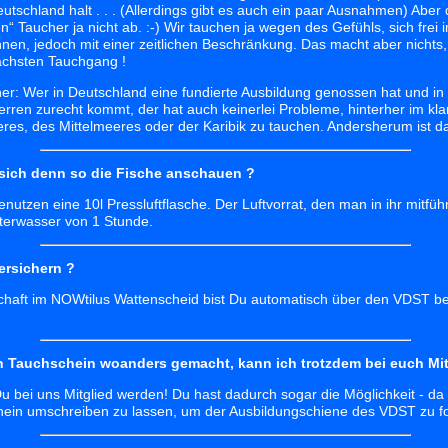
eutschland halt . . . (Allerdings gibt es auch ein paar Ausnahmen) Aber
n“ Taucher ja nicht ab. :-) Wir tauchen ja wegen des Gefühls, sich frei
n, jedoch mit einer zeitlichen Beschränkung. Das macht aber nichts,
ächsten Tauchgang !
icher: Wer in Deutschland eine fundierte Ausbildung genossen hat und in 
rren zurecht kommt, der hat auch keinerlei Probleme, hinterher im k
s, des Mittelmeeres oder der Karibik zu tauchen. Andersherum ist das 
sich denn so die Fische anschauen ?
utzen eine 10l Pressluftflasche. Der Luftvorrat, den man in ihr mitführt
nterwasser von 1 Stunde.
ersichern ?
dschaft im NOWtilus Wattenscheid bist Du automatisch über den VDST b
n Tauchschein woanders gemacht, kann ich trotzdem bei euch Mit
 Du bei uns Mitglied werden! Du hast dadurch sogar die Möglichkeit - da
hein umschreiben zu lassen, um der Ausbildungschiene des VDST zu f