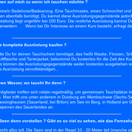
en auf mich zu wenn ich tauchen möchte ?
eine/n Badehose/Badeanzug. Eine Tauchmaske, einen Schnorchel und 
en ebenfalls benötigt, Du kannst diese Ausrüstungsgegenstände jedoc
attung liegt ungefähr bei 100 Euro. Die restliche Ausrüstung kannst D
g erweitern . . . Wenn bei Dir Interesse an einem Kurs besteht, erfragt die
ie komplette Ausrüstung kaufen ?
die Du für deinen Tauchschein benötigst, das heißt Maske, Flossen, Sc
ftflasche und Tarierjacket, bekommst Du kostenlos für die Zeit des Ku
rs können die Ausrüstungsgegenstände weiter kostenlos ausgeliehen w
 Ausrüstung vervollständigen...
dwo Wasser, wo taucht Ihr denn ?
itglieder treffen sich relativ regelmäßig, um gemeinsam Tauchplätze i
Man trifft uns unter anderem in Duisburg am Wambachsee (Sechs-Seen
Messinghausen (Sauerland, bei Brilon) am See im Berg, in Holland am
sperren des Sauerlandes an.
 Seen denn vorstellen ? Gibt es so viel zu sehen, wie das Fernseh
 nicht allzu toll. Die Seen sind in der Regel 10 - 20 Meter tief (manche sin