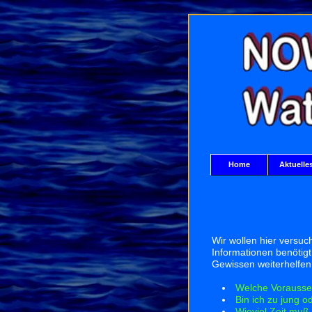
Home
Aktuelle
Wir wollen hier versu
Informationen benötigt
Gewissen weiterhelfen
Welche Vorausset
Bin ich zu jung o
Wieviel Zeit muß 